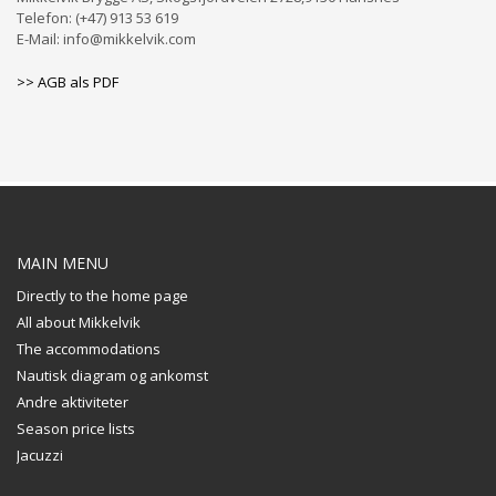
Telefon: (+47) 913 53 619
E-Mail: info@mikkelvik.com
>> AGB als PDF
MAIN MENU
Directly to the home page
All about Mikkelvik
The accommodations
Nautisk diagram og ankomst
Andre aktiviteter
Season price lists
Jacuzzi