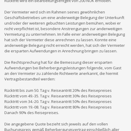
Rücktritt wird ein Bearbeitungsentgelt von 200 NOK erhoben.
Der Vermieter wird sich im Rahmen seines gewöhnlichen
Geschäftsbetriebes um eine anderweitige Belegung der Unterkunft
und/oder der weiteren gebuchten Leistungen bemühen, wobei er
nicht verpflichtet ist, besondere Anstrengungen zur anderweitigen
Vermietung zu unternehmen. Im Falle einer anderweitigen Belegung
hat sich der Vermieter diese anrechnen zu lassen. Konnte eine
anderweitige Belegung nicht erreicht werden, hat sich der Vermieter
die ersparten Aufwendungen in Anrechnung bringen zu lassen.
Die Rechtsprechung hat für die Bemessung dieser ersparten
Aufwendungen bei Beherbergungsleistungen folgende, vom Gast
an den Vermieter zu zahlende Richtwerte anerkannt, die hiermit
Vertragsbestandteil werden:
Rücktritt bis zum 50. Tag v. Reiseantritt 20% des Reisepreises
Rücktritt vom 49.-35. Tag v. Reiseantritt 30% des Reisepreises
Rücktritt vom 34.-20. Tag v. Reiseantritt 50% des Reisepreises
Rücktritt vom 19.-08. Tag v. Reiseantritt 80% des Reisepreises
Danach 90% des Reisepreises.
Die angegebene Quote bezieht sich jeweils auf den vollen
Buchungspreis gemäß Beherbergungsvertrag einschließlich aller