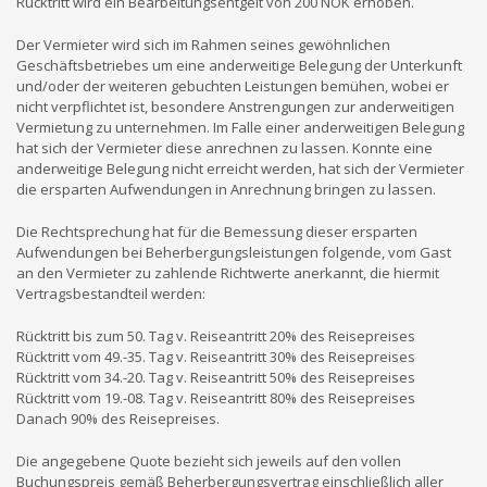
Rücktritt wird ein Bearbeitungsentgelt von 200 NOK erhoben.
Der Vermieter wird sich im Rahmen seines gewöhnlichen
Geschäftsbetriebes um eine anderweitige Belegung der Unterkunft
und/oder der weiteren gebuchten Leistungen bemühen, wobei er
nicht verpflichtet ist, besondere Anstrengungen zur anderweitigen
Vermietung zu unternehmen. Im Falle einer anderweitigen Belegung
hat sich der Vermieter diese anrechnen zu lassen. Konnte eine
anderweitige Belegung nicht erreicht werden, hat sich der Vermieter
die ersparten Aufwendungen in Anrechnung bringen zu lassen.
Die Rechtsprechung hat für die Bemessung dieser ersparten
Aufwendungen bei Beherbergungsleistungen folgende, vom Gast
an den Vermieter zu zahlende Richtwerte anerkannt, die hiermit
Vertragsbestandteil werden:
Rücktritt bis zum 50. Tag v. Reiseantritt 20% des Reisepreises
Rücktritt vom 49.-35. Tag v. Reiseantritt 30% des Reisepreises
Rücktritt vom 34.-20. Tag v. Reiseantritt 50% des Reisepreises
Rücktritt vom 19.-08. Tag v. Reiseantritt 80% des Reisepreises
Danach 90% des Reisepreises.
Die angegebene Quote bezieht sich jeweils auf den vollen
Buchungspreis gemäß Beherbergungsvertrag einschließlich aller