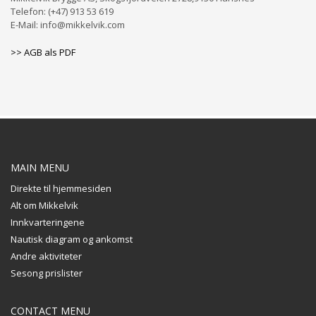
Telefon: (+47) 913 53 619
E-Mail: info@mikkelvik.com
>> AGB als PDF
MAIN MENU
Direkte til hjemmesiden
Alt om Mikkelvik
Innkvarteringene
Nautisk diagram og ankomst
Andre aktiviteter
Sesong prislister
CONTACT MENU