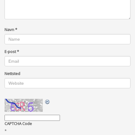
Navn
*
E-post
*
Nettsted
CAPTCHA Code
*