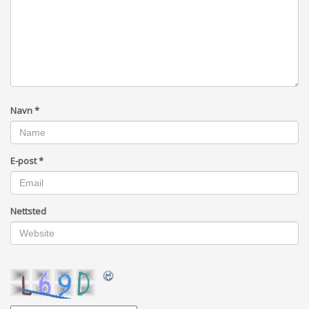
Navn
*
E-post
*
Nettsted