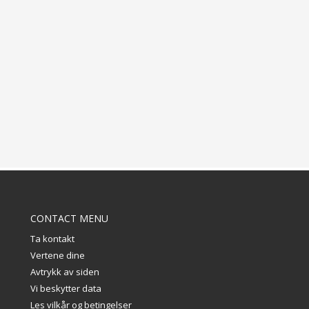
CONTACT MENU
Ta kontakt
Vertene dine
Avtrykk av siden
Vi beskytter data
Les vilkår og betingelser