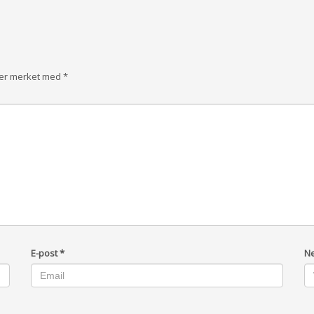
t er merket med
*
E-post
*
Ne