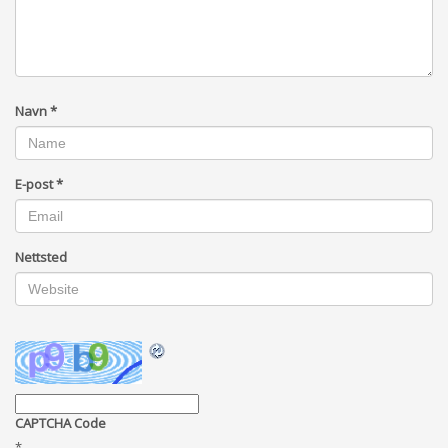
Navn
*
E-post
*
Nettsted
CAPTCHA Code
*