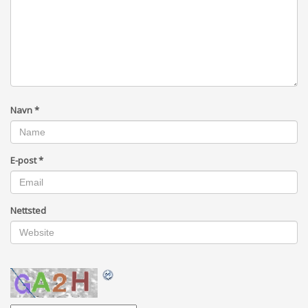
Navn
*
E-post
*
Nettsted