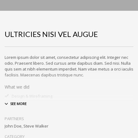
ULTRICIES NISI VEL AUGUE
Lorem ipsum dolor sit amet, consectetur adipiscing elit. Integer nec
odio. Praesent libero. Sed cursus ante dapibus diam. Sed nisi. Nulla
quis sem at nibh elementum imperdiet. Nam vitae metus a orci iaculis
facilisis. Maecenas dapibus tristique nunc.
What we did
Design & Wireframing
SEO
Copywriting
Content Management
PARTNERS
Social Media Marketing
John Doe, Steve Walker
Integer euismod lacus luctus magna.
Class aptent taciti sociosqu ad
litora torquent per conubia nostra, per inceptos himenaeos
. Quisque
CATEGORY