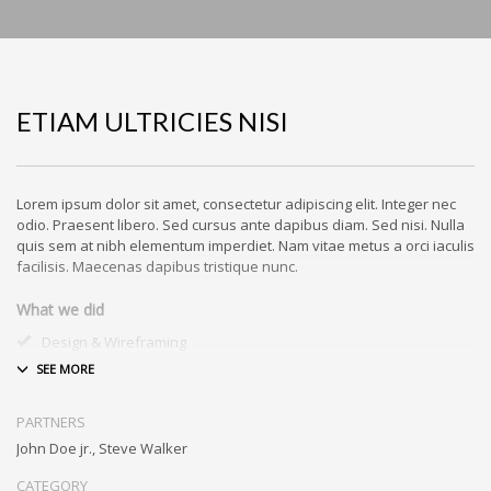
ETIAM ULTRICIES NISI
Lorem ipsum dolor sit amet, consectetur adipiscing elit. Integer nec
odio. Praesent libero. Sed cursus ante dapibus diam. Sed nisi. Nulla
quis sem at nibh elementum imperdiet. Nam vitae metus a orci iaculis
facilisis. Maecenas dapibus tristique nunc.
What we did
Design & Wireframing
SEO
Copywriting
Content Management
PARTNERS
Social Media Marketing
John Doe jr., Steve Walker
Integer euismod lacus luctus magna.
Class aptent taciti sociosqu ad
litora torquent per conubia nostra, per inceptos himenaeos
. Quisque
CATEGORY