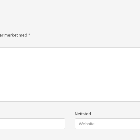
t er merket med
*
Nettsted