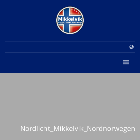
Nordlicht_Mikkelvik_Nordnorwegen