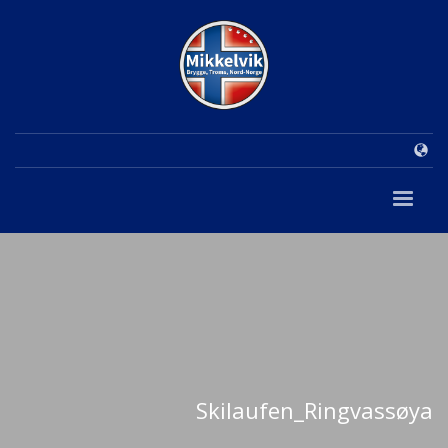
Skilaufen_Ringvassøya