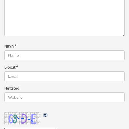
Navn
*
E-post
*
Nettsted